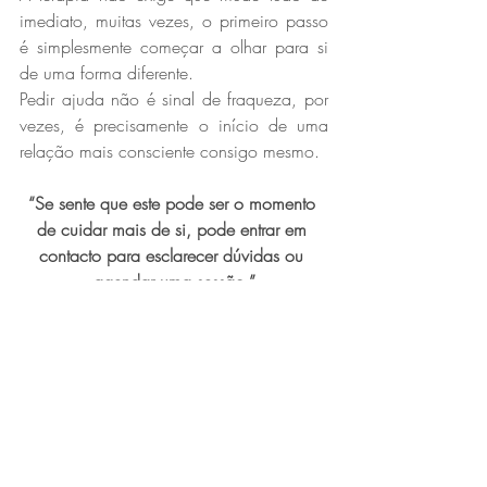
imediato, muitas vezes, o primeiro passo 
é simplesmente começar a olhar para si 
de uma forma diferente.
Pedir ajuda não é sinal de fraqueza, por 
vezes, é precisamente o início de uma 
relação mais consciente consigo mesmo.
“Se sente que este pode ser o momento 
de cuidar mais de si, pode entrar em 
contacto para esclarecer dúvidas ou 
agendar uma sessão.”
Sessões de Terapia Transpessoal e 
Hipnoterapia Clínica e Regressiva no 
Barreiro e em Vale Milhaços.